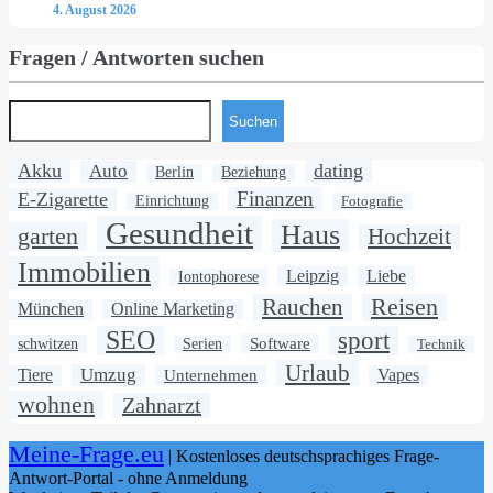
4. August 2026
Fragen / Antworten suchen
Suchen
Akku
dating
Auto
Berlin
Beziehung
Finanzen
E-Zigarette
Einrichtung
Fotografie
Gesundheit
Haus
garten
Hochzeit
Immobilien
Leipzig
Liebe
Iontophorese
Rauchen
Reisen
München
Online Marketing
SEO
sport
Software
schwitzen
Serien
Technik
Urlaub
Umzug
Tiere
Unternehmen
Vapes
wohnen
Zahnarzt
Meine-Frage.eu
| Kostenloses deutschsprachiges Frage-
Antwort-Portal - ohne Anmeldung