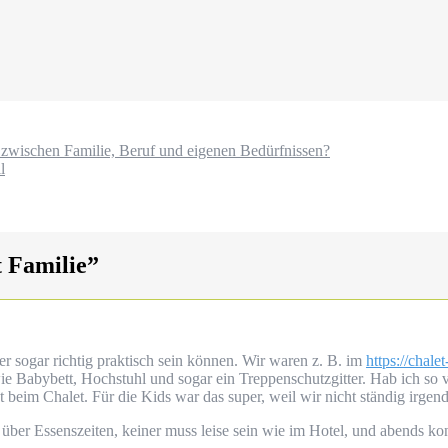
e zwischen Familie, Beruf und eigenen Bedürfnissen?
l
 Familie
”
der sogar richtig praktisch sein können. Wir waren z. B. im
https://chale
 wie Babybett, Hochstuhl und sogar ein Treppenschutzgitter. Hab ich so 
kt beim Chalet. Für die Kids war das super, weil wir nicht ständig irge
rt über Essenszeiten, keiner muss leise sein wie im Hotel, und abends 