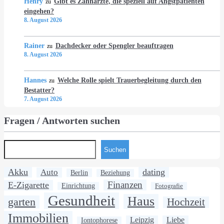
Henry
Gibt es Zahnärzte, die speziell auf Angstpatienten
zu
eingehen?
8. August 2026
Rainer
Dachdecker oder Spengler beauftragen
zu
8. August 2026
Hannes
Welche Rolle spielt Trauerbegleitung durch den
zu
Bestatter?
7. August 2026
Fragen / Antworten suchen
Suchen
Akku
dating
Auto
Berlin
Beziehung
Finanzen
E-Zigarette
Einrichtung
Fotografie
Gesundheit
Haus
garten
Hochzeit
Immobilien
Leipzig
Liebe
Iontophorese