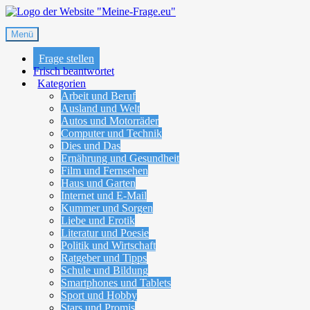
Zum
Frage-Antwort-Portal
Inhalt
Menü
Meine-Frage.eu
springen
Frage stellen
Frisch beantwortet
Kategorien
Arbeit und Beruf
Ausland und Welt
Autos und Motorräder
Computer und Technik
Dies und Das
Ernährung und Gesundheit
Film und Fernsehen
Haus und Garten
Internet und E-Mail
Kummer und Sorgen
Liebe und Erotik
Literatur und Poesie
Politik und Wirtschaft
Ratgeber und Tipps
Schule und Bildung
Smartphones und Tablets
Sport und Hobby
Stars und Promis