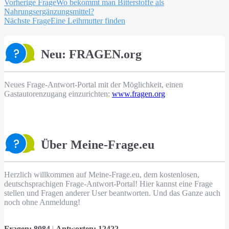
Beitragsnavigation
Vorherige Frage
Wo bekommt man Bitterstoffe als
Nahrungsergänzungsmittel?
Nächste Frage
Eine Leihmutter finden
Neu: FRAGEN.org
Neues Frage-Antwort-Portal mit der Möglichkeit, einen
Gastautorenzugang einzurichten:
www.fragen.org
Über Meine-Frage.eu
Herzlich willkommen auf Meine-Frage.eu, dem kostenlosen,
deutschsprachigen Frage-Antwort-Portal! Hier kannst eine Frage
stellen und Fragen anderer User beantworten. Und das Ganze auch
noch ohne Anmeldung!
Fragen:
8084
|
Antworten:
12422