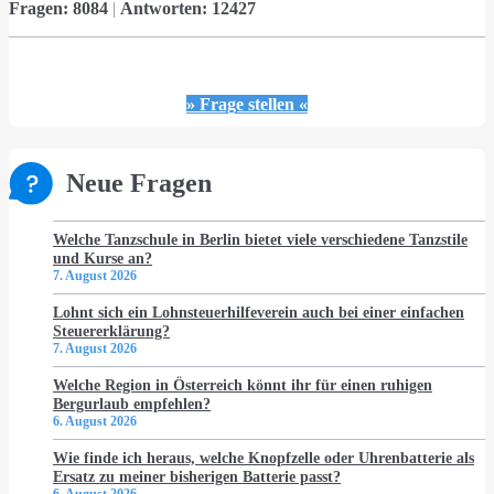
Fragen:
8084
|
Antworten:
12427
» Frage stellen «
Neue Fragen
Welche Tanzschule in Berlin bietet viele verschiedene Tanzstile
und Kurse an?
7. August 2026
Lohnt sich ein Lohnsteuerhilfeverein auch bei einer einfachen
Steuererklärung?
7. August 2026
Welche Region in Österreich könnt ihr für einen ruhigen
Bergurlaub empfehlen?
6. August 2026
Wie finde ich heraus, welche Knopfzelle oder Uhrenbatterie als
Ersatz zu meiner bisherigen Batterie passt?