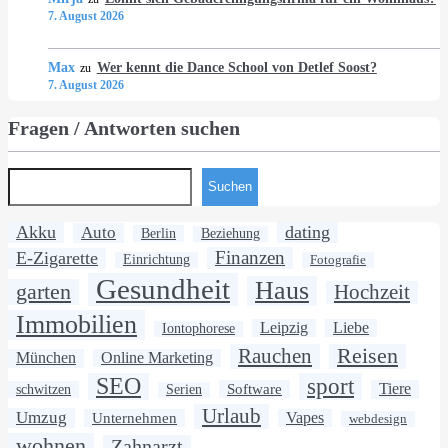
7. August 2026
Max
Wer kennt die Dance School von Detlef Soost?
zu
7. August 2026
Fragen / Antworten suchen
Suchen
Akku
dating
Auto
Berlin
Beziehung
Finanzen
E-Zigarette
Einrichtung
Fotografie
Gesundheit
Haus
garten
Hochzeit
Immobilien
Leipzig
Liebe
Iontophorese
Rauchen
Reisen
München
Online Marketing
SEO
sport
Software
Tiere
schwitzen
Serien
Urlaub
Umzug
Unternehmen
Vapes
webdesign
wohnen
Zahnarzt