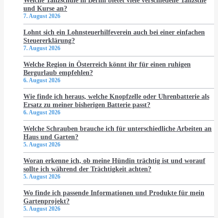
Welche Tanzschule in Berlin bietet viele verschiedene Tanzstile
und Kurse an?
7. August 2026
Lohnt sich ein Lohnsteuerhilfeverein auch bei einer einfachen
Steuererklärung?
7. August 2026
Welche Region in Österreich könnt ihr für einen ruhigen
Bergurlaub empfehlen?
6. August 2026
Wie finde ich heraus, welche Knopfzelle oder Uhrenbatterie als
Ersatz zu meiner bisherigen Batterie passt?
6. August 2026
Welche Schrauben brauche ich für unterschiedliche Arbeiten an
Haus und Garten?
5. August 2026
Woran erkenne ich, ob meine Hündin trächtig ist und worauf
sollte ich während der Trächtigkeit achten?
5. August 2026
Wo finde ich passende Informationen und Produkte für mein
Gartenprojekt?
5. August 2026