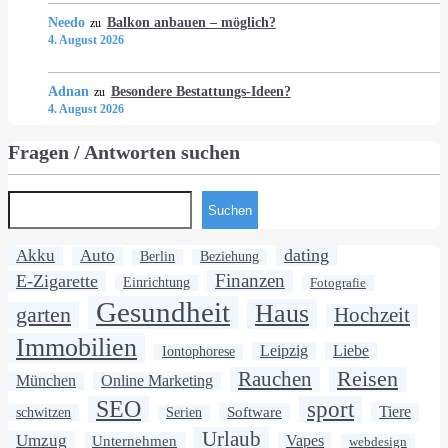
Needo
Balkon anbauen – möglich?
zu
4. August 2026
Adnan
Besondere Bestattungs-Ideen?
zu
4. August 2026
Fragen / Antworten suchen
Suchen
dating
Akku
Auto
Berlin
Beziehung
Finanzen
E-Zigarette
Einrichtung
Fotografie
Gesundheit
Haus
garten
Hochzeit
Immobilien
Leipzig
Liebe
Iontophorese
Rauchen
Reisen
München
Online Marketing
SEO
sport
Software
Tiere
schwitzen
Serien
Urlaub
Umzug
Unternehmen
Vapes
webdesign