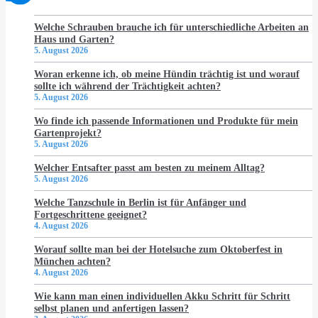
Welche Schrauben brauche ich für unterschiedliche Arbeiten an
Haus und Garten?
5. August 2026
Woran erkenne ich, ob meine Hündin trächtig ist und worauf
sollte ich während der Trächtigkeit achten?
5. August 2026
Wo finde ich passende Informationen und Produkte für mein
Gartenprojekt?
5. August 2026
Welcher Entsafter passt am besten zu meinem Alltag?
5. August 2026
Welche Tanzschule in Berlin ist für Anfänger und
Fortgeschrittene geeignet?
4. August 2026
Worauf sollte man bei der Hotelsuche zum Oktoberfest in
München achten?
4. August 2026
Wie kann man einen individuellen Akku Schritt für Schritt
selbst planen und anfertigen lassen?