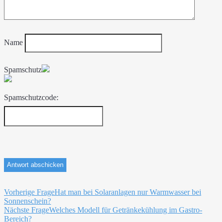
Name
Spamschutz
Spamschutzcode:
Beitragsnavigation
Vorherige Frage
Hat man bei Solaranlagen nur Warmwasser bei
Sonnenschein?
Nächste Frage
Welches Modell für Getränkekühlung im Gastro-
Bereich?