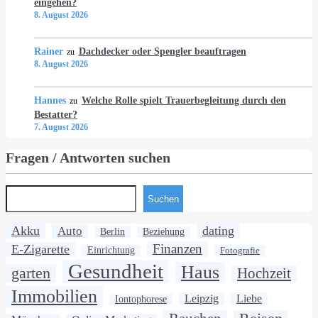
eingehen?
8. August 2026
Rainer
Dachdecker oder Spengler beauftragen
zu
8. August 2026
Hannes
Welche Rolle spielt Trauerbegleitung durch den
zu
Bestatter?
7. August 2026
Fragen / Antworten suchen
Suchen
Akku
dating
Auto
Berlin
Beziehung
Finanzen
E-Zigarette
Einrichtung
Fotografie
Gesundheit
Haus
garten
Hochzeit
Immobilien
Leipzig
Liebe
Iontophorese