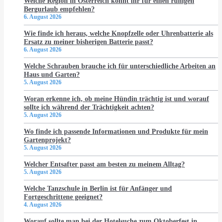
Welche Region in Österreich könnt ihr für einen ruhigen
Bergurlaub empfehlen?
6. August 2026
Wie finde ich heraus, welche Knopfzelle oder Uhrenbatterie als
Ersatz zu meiner bisherigen Batterie passt?
6. August 2026
Welche Schrauben brauche ich für unterschiedliche Arbeiten an
Haus und Garten?
5. August 2026
Woran erkenne ich, ob meine Hündin trächtig ist und worauf
sollte ich während der Trächtigkeit achten?
5. August 2026
Wo finde ich passende Informationen und Produkte für mein
Gartenprojekt?
5. August 2026
Welcher Entsafter passt am besten zu meinem Alltag?
5. August 2026
Welche Tanzschule in Berlin ist für Anfänger und
Fortgeschrittene geeignet?
4. August 2026
Worauf sollte man bei der Hotelsuche zum Oktoberfest in