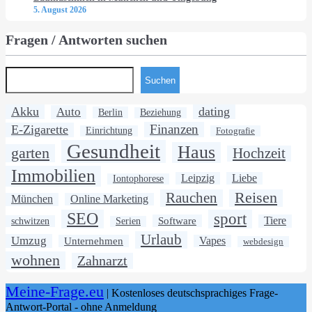
5. August 2026
Fragen / Antworten suchen
Suchen
Akku
dating
Auto
Berlin
Beziehung
Finanzen
E-Zigarette
Einrichtung
Fotografie
Gesundheit
Haus
garten
Hochzeit
Immobilien
Leipzig
Liebe
Iontophorese
Rauchen
Reisen
München
Online Marketing
SEO
sport
Software
Tiere
schwitzen
Serien
Urlaub
Umzug
Unternehmen
Vapes
webdesign
wohnen
Zahnarzt
Meine-Frage.eu
| Kostenloses deutschsprachiges Frage-
Antwort-Portal - ohne Anmeldung