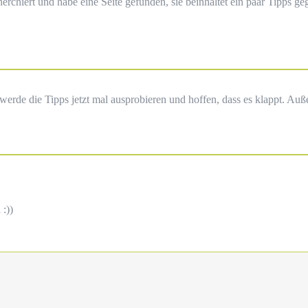
rchiert und habe eine Seite gefunden, sie beinhaltet ein paar Tipps geg
 werde die Tipps jetzt mal ausprobieren und hoffen, dass es klappt. Auß
:))