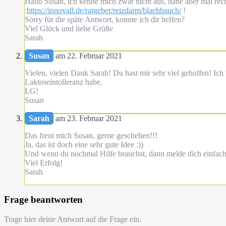
Hallo Susan, ich kenne mich zwar nicht aus, habe aber mal reche
:
https://innovall.de/ratgeber/reizdarm/blaehbauch/
!
Sorry für die späte Antwort, konnte ich dir helfen?
Viel Glück und liebe Grüße
Sarah
Susan
am 22. Februar 2021
Vielen, vielen Dank Sarah! Du hast mir sehr viel geholfen! Ich
Laktoseintolleranz habe.
LG!
Susan
Sarah
am 23. Februar 2021
Das freut mich Susan, gerne geschehen!!!
Ja, das ist doch eine sehr gute Idee :))
Und wenn du nochmal Hilfe brauchst, dann melde dich einfach 
Viel Erfolg!
Sarah
Frage beantworten
Trage hier deine Antwort auf die Frage ein.