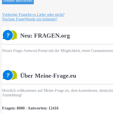
Beitragsnavigation
Vorherige Frage
Ist es Liebe oder nicht?
Nächste Frage
Wurde ich belästigt?
Neu: FRAGEN.org
Neues Frage-Antwort-Portal mit der Möglichkeit, einen Gastautorenz
Über Meine-Frage.eu
Herzlich willkommen auf Meine-Frage.eu, dem kostenlosen, deutschs
Anmeldung!
Fragen:
8080
|
Antworten:
12416