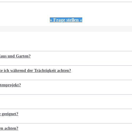
» Frage stellen «
 Haus und Garten?
te ich während der Trächtigkeit achten?
tenprojekt?
e geeignet?
en achten?