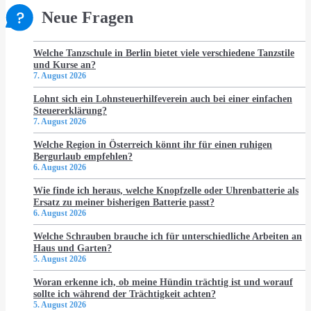
Neue Fragen
Welche Tanzschule in Berlin bietet viele verschiedene Tanzstile
und Kurse an?
7. August 2026
Lohnt sich ein Lohnsteuerhilfeverein auch bei einer einfachen
Steuererklärung?
7. August 2026
Welche Region in Österreich könnt ihr für einen ruhigen
Bergurlaub empfehlen?
6. August 2026
Wie finde ich heraus, welche Knopfzelle oder Uhrenbatterie als
Ersatz zu meiner bisherigen Batterie passt?
6. August 2026
Welche Schrauben brauche ich für unterschiedliche Arbeiten an
Haus und Garten?
5. August 2026
Woran erkenne ich, ob meine Hündin trächtig ist und worauf
sollte ich während der Trächtigkeit achten?
5. August 2026