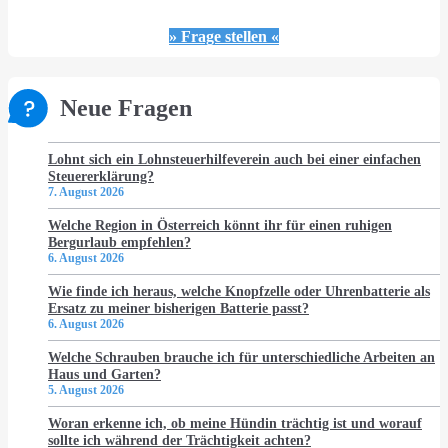
» Frage stellen «
Neue Fragen
Lohnt sich ein Lohnsteuerhilfeverein auch bei einer einfachen
Steuererklärung?
7. August 2026
Welche Region in Österreich könnt ihr für einen ruhigen
Bergurlaub empfehlen?
6. August 2026
Wie finde ich heraus, welche Knopfzelle oder Uhrenbatterie als
Ersatz zu meiner bisherigen Batterie passt?
6. August 2026
Welche Schrauben brauche ich für unterschiedliche Arbeiten an
Haus und Garten?
5. August 2026
Woran erkenne ich, ob meine Hündin trächtig ist und worauf
sollte ich während der Trächtigkeit achten?