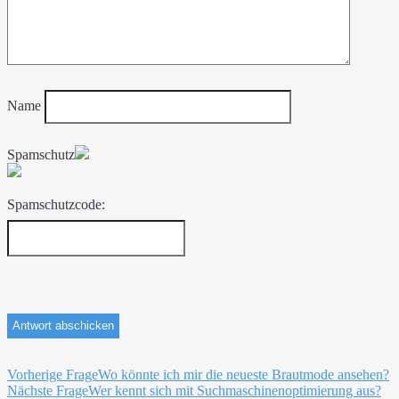
Name
Spamschutz
Spamschutzcode:
Beitragsnavigation
Vorherige Frage
Wo könnte ich mir die neueste Brautmode ansehen?
Nächste Frage
Wer kennt sich mit Suchmaschinenoptimierung aus?